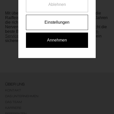
Ablehnen
Mit über 1.500 verkauften Vorsorgewohnungen ist die
Raiffeisen Vorsorge Wohnung GmbH seit über 20 Jahren
Einstellungen
die richtige Adresse für Ihr Investment ohne
Nervenkitzel! Die perfekte Vorsorgewohnung braucht die
beste Betreuung: Mit unserem Mietenpool (
Rundum-
Service-Paket
) ist Ihr Kapital in sicheren Händen - ein
Annehmen
sicherer Hafen für Ihr Kapital!
ÜBER UNS
KONTAKT
DAS UNTERNEHMEN
DAS TEAM
KARRIERE
REFERENZEN