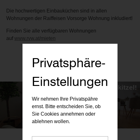
Die hochwertigen Einbauküchen sind in allen
Wohnungen der Raiffeisen Vorsorge Wohnung inkludiert!
Finden Sie alle verfügbaren Wohnungen
auf
www.rvw.at/mieten
Privatsphäre-
Einstellungen
Investment ohne Nervenkitzel!
...und das seit über 20 Jahren.
Wir nehmen Ihre Privatspähre
ernst. Bitte entscheiden Sie, ob
Sie Cookies annehmen oder
ablehnen wollen.