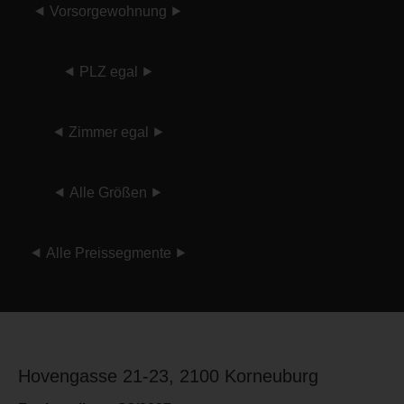
⯇
Vorsorgewohnung
⯈
⯇
PLZ egal
⯈
⯇
Zimmer egal
⯈
⯇
Alle Größen
⯈
⯇
Alle Preissegmente
⯈
Hovengasse 21-23, 2100 Korneuburg