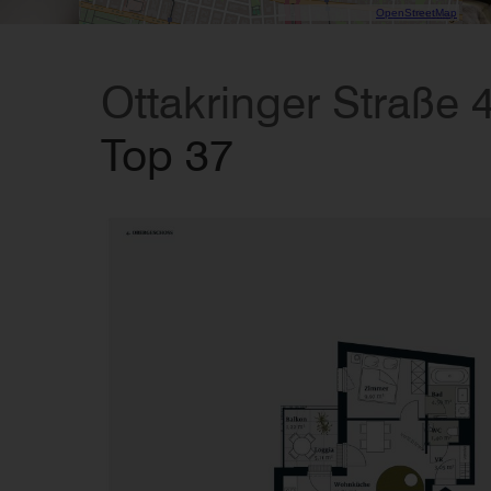
Data CC-By-SA by
OpenStreetMap
Ottakringer Straße 
Top 37