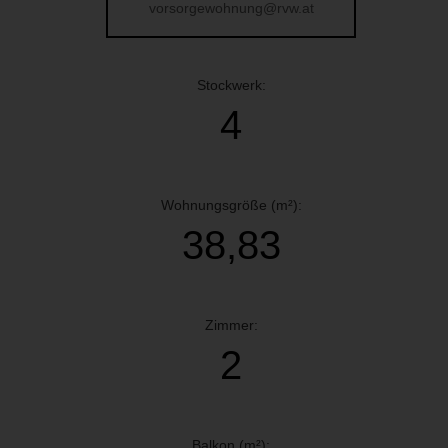
vorsorgewohnung@rvw.at
Stockwerk:
4
Wohnungsgröße (m²):
38,83
Zimmer:
2
Balkon (m²):