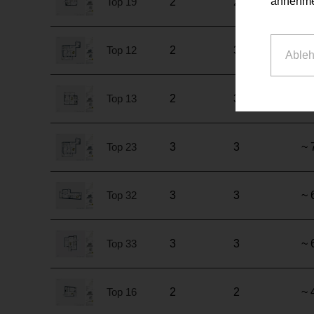
annehme
Top 19
2
2
~ 
Top 12
2
3
~ 
Able
Top 13
2
3
~ 
Top 23
3
3
~ 
Top 32
3
3
~ 
Top 33
3
3
~ 
Top 16
2
2
~ 