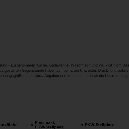
erung - ausgenommen Küche, Badewanne, Waschtisch und WC - ist nicht Best
e dargestellten Gegenstände haben symbolhaften Charakter. Druck- und Satzfeh
Wohnungsgrößen sind Circa-Angaben und können sich durch die Detailplanung 
Preis exkl.
utzfäche
PKW-Stellplatz
PKW-Stellplatz