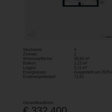
Stockwerk:
4
Zimmer:
2
Wohnnutzfläche:
38,83 m²
Balkon:
1,22 m²
Loggia:
5,11 m²
Energiepass:
Ausgestellt am 2025-
Endenergiebedarf:
72,61
Gesamtkaufpreis:
€ 332.400