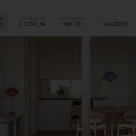
N
WOHNUNGEN
WOHNUNGEN
GE
EIGENTUM
MIETEN
RATGEBER