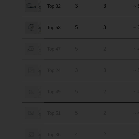
Top 32
3
3
~ 
Top 53
5
3
~ 
Top 47
5
2
~ 
Top 24
3
3
~ 
Top 49
5
2
~ 
Top 51
5
2
~ 
Top 36
4
2
~ 