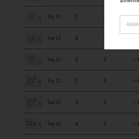
annehme
Top 19
2
2
~ 
Able
Top 13
2
3
~ 
Top 22
2
3
~ 
Top 12
2
3
~ 
Top 23
3
3
~ 
Top 43
4
3
~ 