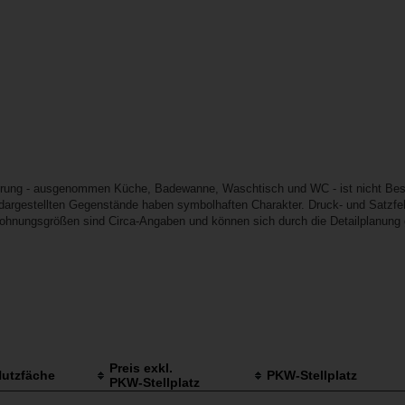
erung - ausgenommen Küche, Badewanne, Waschtisch und WC - ist nicht Best
e dargestellten Gegenstände haben symbolhaften Charakter. Druck- und Satzfeh
ohnungsgrößen sind Circa-Angaben und können sich durch die Detailplanung ge
Preis exkl.
utzfäche
PKW-Stellplatz
PKW-Stellplatz