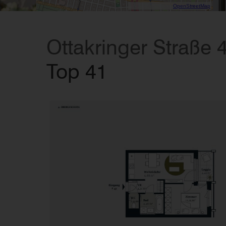
Data CC-By-SA by
OpenStreetMap
Ottakringer Straße 
Top 41