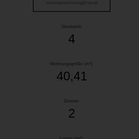
vorsorgewohnung@rvw.at
Stockwerk:
4
Wohnungsgröße (m²):
40,41
Zimmer:
2
Loggia (m²):