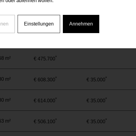
n oder ablehnen wollen.
*
40 m²
€ 288.800
hnen
Einstellungen
Annehmen
*
53 m²
€ 433.000
*
68 m²
€ 475.700
*
*
80 m²
€ 608.300
€ 35.000
*
*
80 m²
€ 614.000
€ 35.000
*
*
63 m²
€ 506.100
€ 35.000