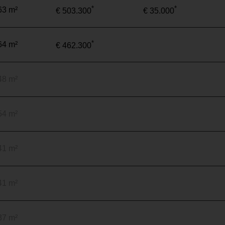
*
*
63 m²
€ 503.300
€ 35.000
*
64 m²
€ 462.300
48 m²
54 m²
41 m²
41 m²
37 m²