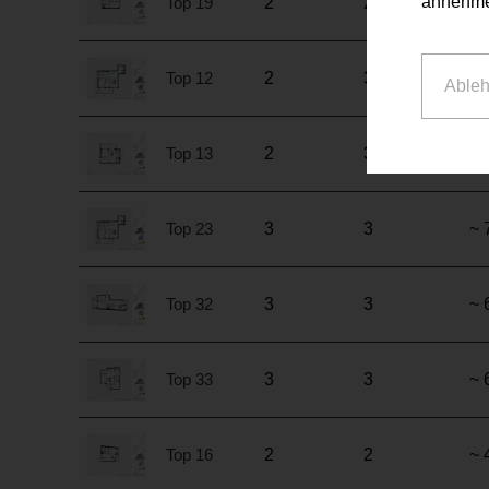
annehme
Top 19
2
2
~ 
Top 12
2
3
~ 
Able
Top 13
2
3
~ 
Top 23
3
3
~ 
Top 32
3
3
~ 
Top 33
3
3
~ 
Top 16
2
2
~ 