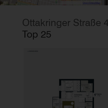
Data CC-By-SA by
OpenStreetMap
Ottakringer Straße 
Top 25