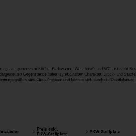
erung - ausgenommen Küche, Badewanne, Waschtisch und WC - ist nicht Best
e dargestellten Gegenstände haben symbolhaften Charakter. Druck- und Satzfeh
Wohnungsgrößen sind Circa-Angaben und können sich durch die Detailplanung 
Preis exkl.
utzfäche
PKW-Stellplatz
PKW-Stellplatz