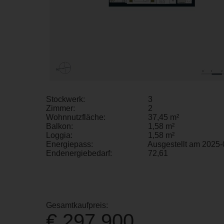
Stockwerk:
3
Zimmer:
2
Wohnnutzfläche:
37,45 m²
Balkon:
1,58 m²
Loggia:
1,58 m²
Energiepass:
Ausgestellt am 2025-
Endenergiebedarf:
72,61
Gesamtkaufpreis:
€ 297.900