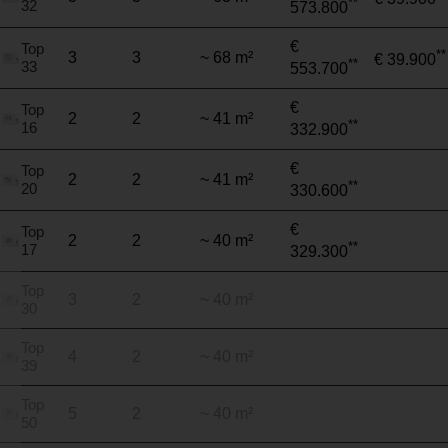
**
32
573.800
€
Top
**
3
3
~ 68 m²
€ 39.900
**
33
553.700
€
Top
2
2
~ 41 m²
**
16
332.900
€
Top
2
2
~ 41 m²
**
20
330.600
€
Top
2
2
~ 40 m²
**
17
329.300
Top
3
2
~ 40 m²
30
Top
4
2
~ 40 m²
39
Top
5
2
~ 40 m²
50