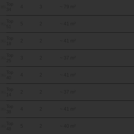
Top
4
3
~ 79 m²
34
Top
5
2
~ 41 m²
51
Top
2
2
~ 41 m²
18
Top
3
2
~ 37 m²
25
Top
4
2
~ 41 m²
40
Top
2
2
~ 37 m²
14
Top
4
2
~ 41 m²
38
Top
5
2
~ 40 m²
48