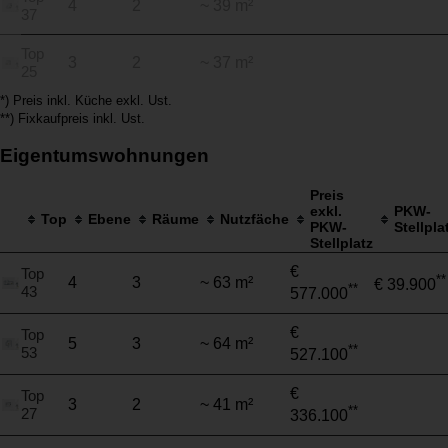
4
2
~ 39 m²
37
Top
3
2
~ 37 m²
25
*) Preis inkl. Küche exkl. Ust.
**) Fixkaufpreis inkl. Ust.
Eigentumswohnungen
Preis
exkl.
PKW-
Top
Ebene
Räume
Nutzfäche
PKW-
Stellpla
Stellplatz
€
Top
**
4
3
~ 63 m²
€ 39.900
**
43
577.000
€
Top
5
3
~ 64 m²
**
53
527.100
€
Top
3
2
~ 41 m²
**
27
336.100