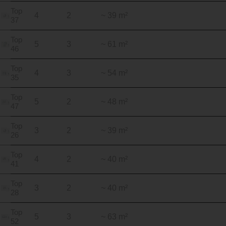
Top
4
2
~ 39 m²
37
Top
5
3
~ 61 m²
46
Top
4
3
~ 54 m²
35
Top
5
2
~ 48 m²
47
Top
3
2
~ 39 m²
26
Top
4
2
~ 40 m²
41
Top
3
2
~ 40 m²
28
Top
5
3
~ 63 m²
52