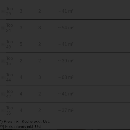
Top
3
2
~ 41 m²
29
Top
3
3
~ 54 m²
24
Top
5
2
~ 41 m²
49
Top
2
2
~ 39 m²
15
Top
4
3
~ 68 m²
44
Top
4
2
~ 41 m²
42
Top
4
2
~ 37 m²
36
*) Preis inkl. Küche exkl. Ust.
**) Fixkaufpreis inkl. Ust.