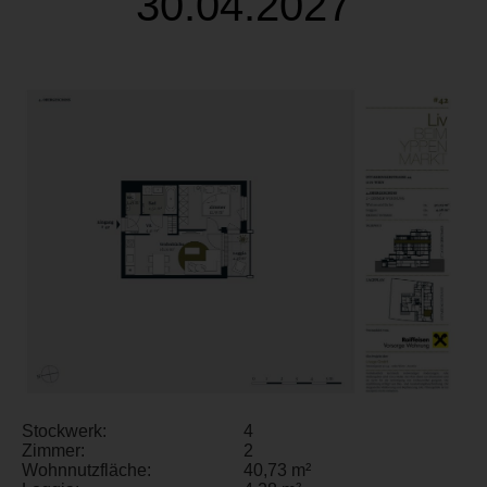
30.04.2027
Stockwerk:
4
Zimmer:
2
Wohnnutzfläche:
40,73 m²