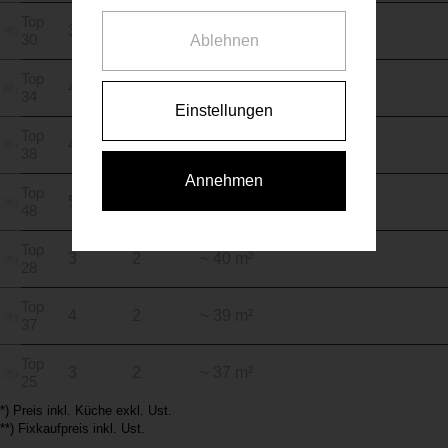
Top
3
2
~ 40 m²
30
Ablehnen
Top
4
3
~ 80 m²
34
Einstellungen
Top
4
2
~ 41 m²
38
Annehmen
Top
5
2
~ 40 m²
48
Top
3
2
~ 40 m²
28
Top
4
2
~ 39 m²
37
Top
3
2
~ 37 m²
25
*) Preis inkl. Küche exkl. Ust.
**) Fixkaufpreis inkl. Ust.