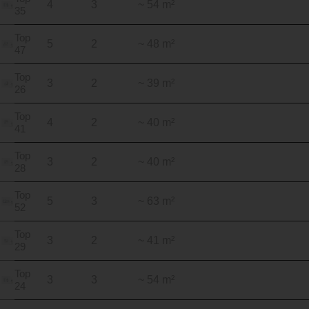
4
3
~ 54 m²
35
Top
5
2
~ 48 m²
47
Top
3
2
~ 39 m²
26
Top
4
2
~ 40 m²
41
Top
3
2
~ 40 m²
28
Top
5
3
~ 63 m²
52
Top
3
2
~ 41 m²
29
Top
3
3
~ 54 m²
24