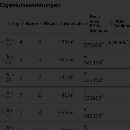
Eigentumswohnungen
Preis
exkl.
PKW-
Top
Ebene
Räume
Nutzfäche
PKW-
Stellpla
Stellplatz
€
Top
**
4
3
~ 63 m²
€ 39.900
**
43
577.000
€
Top
5
3
~ 64 m²
**
53
527.100
€
Top
3
2
~ 41 m²
**
27
336.100
€
Top
3
2
~ 41 m²
**
31
333.600
€
Top
2
3
~ 68 m²
**
22
542.300
€
Top