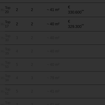
€
Top
2
2
~ 41 m²
**
20
330.600
€
Top
2
2
~ 40 m²
**
17
329.300
Top
3
2
~ 40 m²
30
Top
4
2
~ 40 m²
39
Top
5
2
~ 40 m²
50
Top
4
3
~ 79 m²
34
Top
5
2
~ 41 m²
51
Top
2
2
~ 41 m²