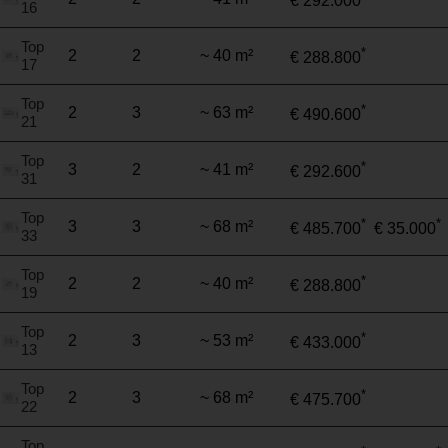
€ 292.000
16
Top
*
2
2
~ 40 m²
€ 288.800
17
Top
*
2
3
~ 63 m²
€ 490.600
21
Top
*
3
2
~ 41 m²
€ 292.600
31
Top
*
*
3
3
~ 68 m²
€ 485.700
€ 35.000
33
Top
*
2
2
~ 40 m²
€ 288.800
19
Top
*
2
3
~ 53 m²
€ 433.000
13
Top
*
2
3
~ 68 m²
€ 475.700
22
Top