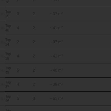
18
Top
3
2
~ 37 m²
25
Top
4
2
~ 41 m²
40
Top
2
2
~ 37 m²
14
Top
4
2
~ 41 m²
38
Top
5
2
~ 40 m²
48
Top
4
2
~ 39 m²
37
Top
5
3
~ 61 m²
46
Top