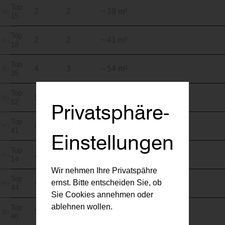
Top
2
2
~ 39 m²
15
Top
2
2
~ 41 m²
18
Top
4
3
~ 54 m²
35
Top
5
3
~ 63 m²
52
Privatsphäre-
Top
4
2
~ 40 m²
41
Einstellungen
Top
2
2
~ 37 m²
14
Wir nehmen Ihre Privatspähre
Top
ernst. Bitte entscheiden Sie, ob
4
3
~ 68 m²
44
Sie Cookies annehmen oder
ablehnen wollen.
Top
5
3
~ 61 m²
46