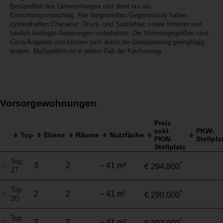
Bestandteil des Lieferumfanges und dient nur als
Einrichtungsvorschlag. Alle dargestellten Gegenstände haben
symbolhaften Charakter. Druck- und Satzfehler, sowie Irrtümer und
baulich bedingte Änderungen vorbehalten. Die Wohnungsgrößen sind
Circa-Angaben und können sich durch die Detailplanung geringfügig
ändern. Maßgeblich ist in jedem Fall der Kaufvertrag.
Vorsorgewohnungen
Preis
exkl.
PKW-
Top
Ebene
Räume
Nutzfäche
PKW-
Stellpla
Stellplatz
Top
*
3
2
~ 41 m²
€ 294.800
27
Top
*
2
2
~ 41 m²
€ 290.000
20
Top
*
2
2
~ 41 m²