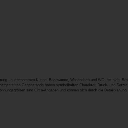
erung - ausgenommen Küche, Badewanne, Waschtisch und WC - ist nicht Best
e dargestellten Gegenstände haben symbolhaften Charakter. Druck- und Satzfeh
Wohnungsgrößen sind Circa-Angaben und können sich durch die Detailplanung 