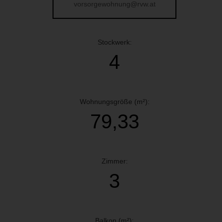
vorsorgewohnung@rvw.at
Stockwerk:
4
Wohnungsgröße (m²):
79,33
Zimmer:
3
Balkon (m²):