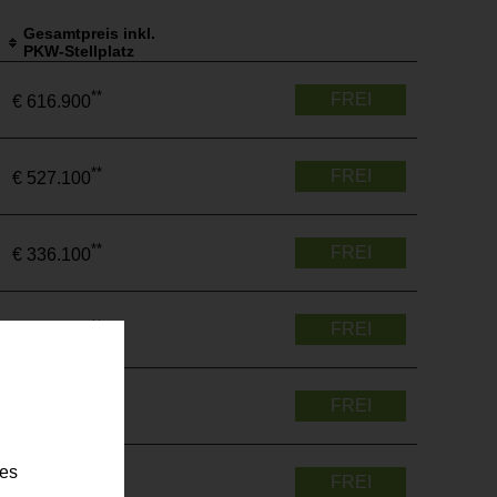
Gesamtpreis inkl.
PKW-Stellplatz
**
FREI
€ 616.900
**
FREI
€ 527.100
**
FREI
€ 336.100
**
FREI
€ 333.600
**
FREI
€ 542.300
ies
**
FREI
€ 559.300