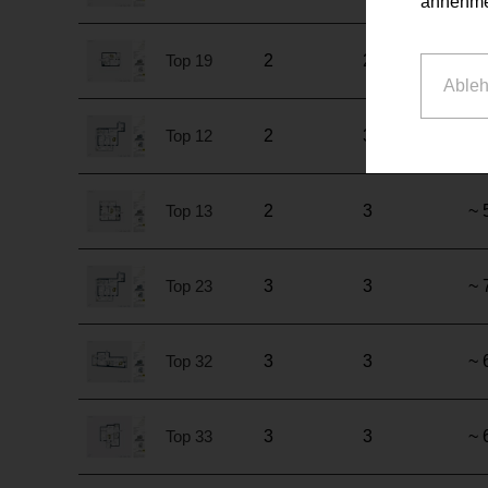
annehme
Top 19
2
2
~ 
Able
Top 12
2
3
~ 
Top 13
2
3
~ 
Top 23
3
3
~ 
Top 32
3
3
~ 
Top 33
3
3
~ 