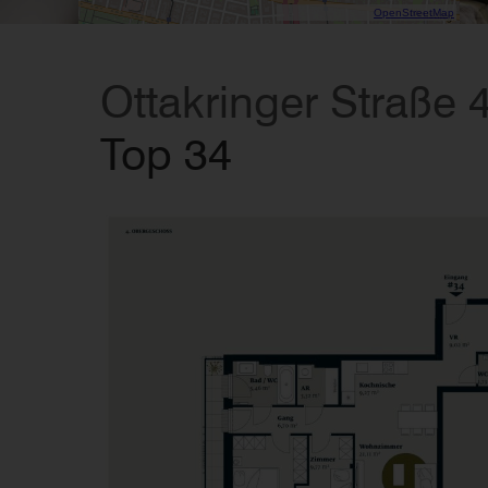
Data CC-By-SA by
OpenStreetMap
Ottakringer Straße 
Top 34