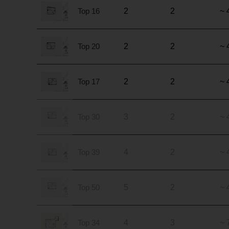
Top 16
2
2
~ 
Top 20
2
2
~ 
Top 17
2
2
~ 
Top 30
3
2
~ 
Top 39
4
2
~ 
Top 50
5
2
~ 
Top 34
4
3
~ 