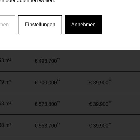
n oder ablehnen wollen.
**
40 m²
€ 329.300
hnen
Einstellungen
Annehmen
**
**
79 m²
€ 693.500
€ 39.900
**
53 m²
€ 493.700
**
**
79 m²
€ 700.000
€ 39.900
**
**
63 m²
€ 573.800
€ 39.900
**
**
68 m²
€ 553.700
€ 39.900