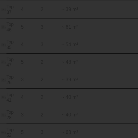
Top
4
2
~ 39 m²
37
Top
5
3
~ 61 m²
46
Top
4
3
~ 54 m²
35
Top
5
2
~ 48 m²
47
Top
3
2
~ 39 m²
26
Top
4
2
~ 40 m²
41
Top
3
2
~ 40 m²
28
Top
5
3
~ 63 m²
52