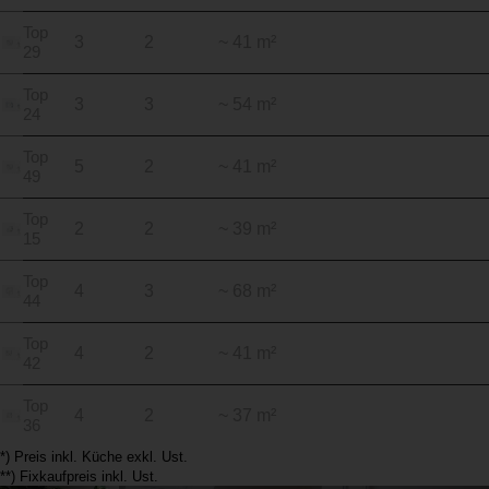
Top
3
2
~ 41 m²
29
Top
3
3
~ 54 m²
24
Top
5
2
~ 41 m²
49
Top
2
2
~ 39 m²
15
Top
4
3
~ 68 m²
44
Top
4
2
~ 41 m²
42
Top
4
2
~ 37 m²
36
*) Preis inkl. Küche exkl. Ust.
**) Fixkaufpreis inkl. Ust.