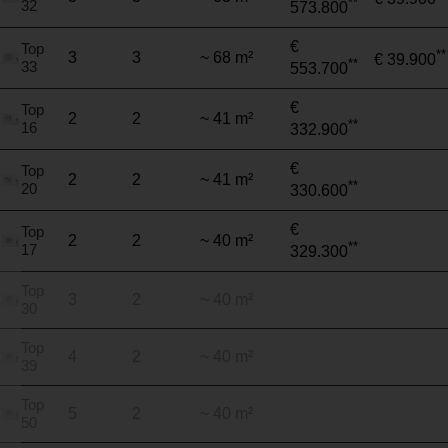
**
32
573.800
€
Top
**
3
3
~ 68 m²
€ 39.900
**
33
553.700
€
Top
2
2
~ 41 m²
**
16
332.900
€
Top
2
2
~ 41 m²
**
20
330.600
€
Top
2
2
~ 40 m²
**
17
329.300
Top
3
2
~ 40 m²
30
Top
4
2
~ 40 m²
39
Top
5
2
~ 40 m²
50