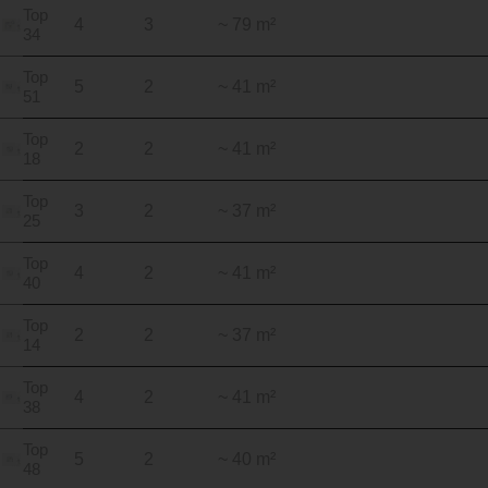
Top
4
3
~ 79 m²
34
Top
5
2
~ 41 m²
51
Top
2
2
~ 41 m²
18
Top
3
2
~ 37 m²
25
Top
4
2
~ 41 m²
40
Top
2
2
~ 37 m²
14
Top
4
2
~ 41 m²
38
Top
5
2
~ 40 m²
48