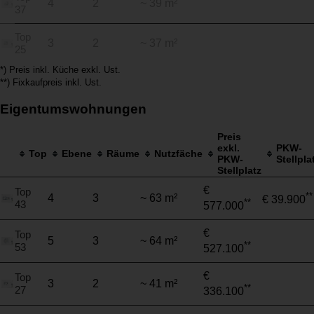
4
2
~ 39 m²
37
Top
3
2
~ 37 m²
25
*) Preis inkl. Küche exkl. Ust.
**) Fixkaufpreis inkl. Ust.
Eigentumswohnungen
Preis
exkl.
PKW-
Top
Ebene
Räume
Nutzfäche
PKW-
Stellpla
Stellplatz
€
Top
**
4
3
~ 63 m²
€ 39.900
**
43
577.000
€
Top
5
3
~ 64 m²
**
53
527.100
€
Top
3
2
~ 41 m²
**
27
336.100