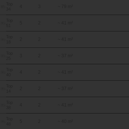
Top
4
3
~ 79 m²
34
Top
5
2
~ 41 m²
51
Top
2
2
~ 41 m²
18
Top
3
2
~ 37 m²
25
Top
4
2
~ 41 m²
40
Top
2
2
~ 37 m²
14
Top
4
2
~ 41 m²
38
Top
5
2
~ 40 m²
48