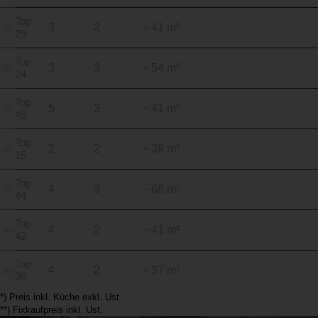
Top
3
2
~ 41 m²
29
Top
3
3
~ 54 m²
24
Top
5
2
~ 41 m²
49
Top
2
2
~ 39 m²
15
Top
4
3
~ 68 m²
44
Top
4
2
~ 41 m²
42
Top
4
2
~ 37 m²
36
*) Preis inkl. Küche exkl. Ust.
**) Fixkaufpreis inkl. Ust.