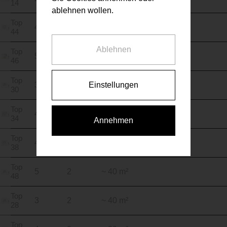
14
ablehnen wollen.
Top
4
3
~ 68 m²
44
Ablehnen
Top
5
3
~ 61 m²
46
Top
Einstellungen
3
2
~ 40 m²
30
Top
4
3
~ 80 m²
34
Annehmen
Top
4
2
~ 41 m²
38
Top
5
2
~ 40 m²
48
Top
3
2
~ 40 m²
28
Top