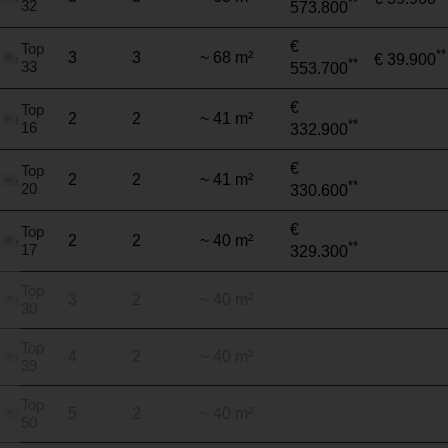
**
32
573.800
€
Top
**
3
3
~ 68 m²
€ 39.900
**
33
553.700
€
Top
2
2
~ 41 m²
**
16
332.900
€
Top
2
2
~ 41 m²
**
20
330.600
€
Top
2
2
~ 40 m²
**
17
329.300
Top
3
2
~ 40 m²
30
Top
4
2
~ 40 m²
39
Top
5
2
~ 40 m²
50