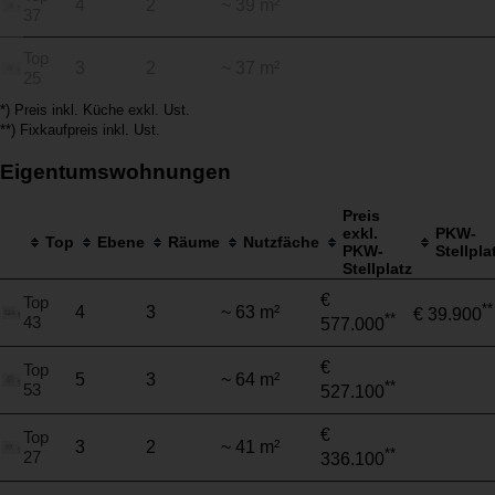
4
2
~ 39 m²
37
Top
3
2
~ 37 m²
25
*) Preis inkl. Küche exkl. Ust.
**) Fixkaufpreis inkl. Ust.
Eigentumswohnungen
Preis
exkl.
PKW-
Top
Ebene
Räume
Nutzfäche
PKW-
Stellpla
Stellplatz
€
Top
**
4
3
~ 63 m²
€ 39.900
**
43
577.000
€
Top
5
3
~ 64 m²
**
53
527.100
€
Top
3
2
~ 41 m²
**
27
336.100