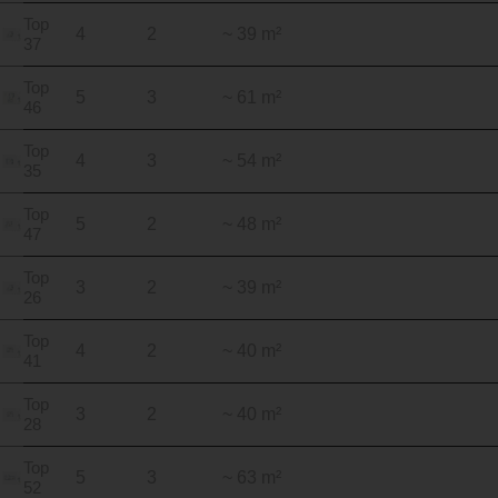
Top
4
2
~ 39 m²
37
Top
5
3
~ 61 m²
46
Top
4
3
~ 54 m²
35
Top
5
2
~ 48 m²
47
Top
3
2
~ 39 m²
26
Top
4
2
~ 40 m²
41
Top
3
2
~ 40 m²
28
Top
5
3
~ 63 m²
52