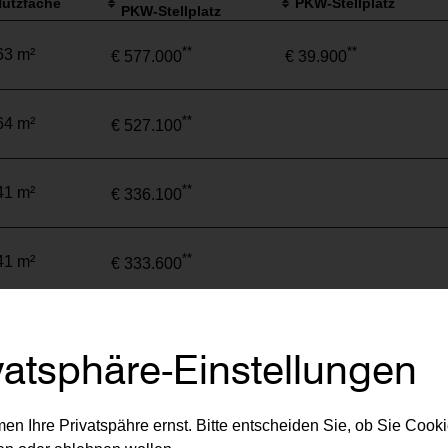
utzfäche
PKW-Stellplatz
PKW-Stellplatz
**
**
63 m²
€ 577.000
€ 39.900
**
64 m²
€ 527.100
**
41 m²
€ 336.100
**
41 m²
€ 333.600
**
68 m²
€ 542.300
vatsphäre-Einstellungen
**
63 m²
€ 559.300
en Ihre Privatspähre ernst. Bitte entscheiden Sie, ob Sie Cook