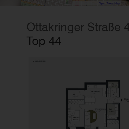
Data CC-By-SA by
OpenStreetMap
Ottakringer Straße 
Top 44