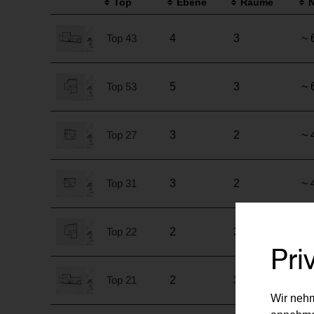
Top
Ebene
Räume
N
Top 43
4
3
~ 
Top 53
5
3
~ 
Top 27
3
2
~ 
Top 31
3
2
~ 
Top 22
2
3
~ 
Pri
Top 21
2
3
~ 
Wir nehm