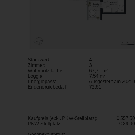
Stockwerk:
4
Zimmer:
3
Wohnnutzfläche:
67,71 m²
Loggia:
7,54 m²
Energiepass:
Ausgestellt am 2025-
Endenergiebedarf:
72,61
Kaufpreis (exkl. PKW-Stellplatz):
€ 557.5
PKW-Stellplatz:
€ 39.9
Gesamtkaufpreis: