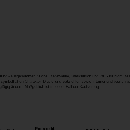
erung - ausgenommen Küche, Badewanne, Waschtisch und WC - ist nicht Besta
 symbolhaften Charakter. Druck- und Satzfehler, sowie Irrtümer und baulich
fügig ändern. Maßgeblich ist in jedem Fall der Kaufvertrag.
Preis exkl.