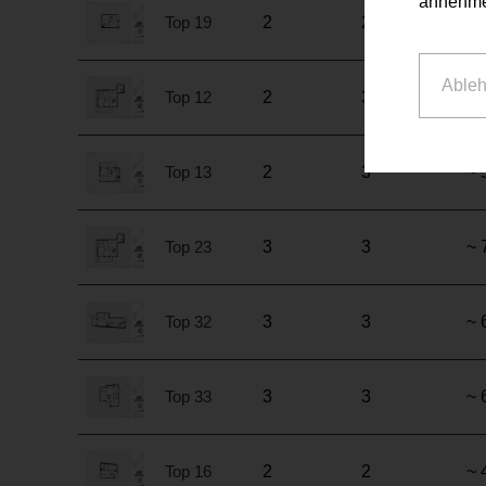
annehme
Top 19
2
2
~ 
Able
Top 12
2
3
~ 
Top 13
2
3
~ 
Top 23
3
3
~ 
Top 32
3
3
~ 
Top 33
3
3
~ 
Top 16
2
2
~ 