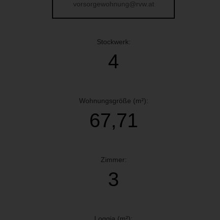
vorsorgewohnung@rvw.at
Stockwerk:
4
Wohnungsgröße (m²):
67,71
Zimmer:
3
Loggia (m²):