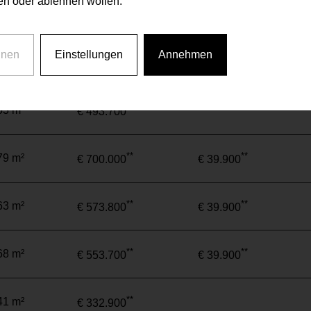
n oder ablehnen wollen.
**
40 m²
€ 329.300
hnen
Einstellungen
Annehmen
**
**
79 m²
€ 693.500
€ 39.900
**
53 m²
€ 493.700
**
**
79 m²
€ 700.000
€ 39.900
**
**
63 m²
€ 573.800
€ 39.900
**
**
68 m²
€ 553.700
€ 39.900
**
41 m²
€ 332.900