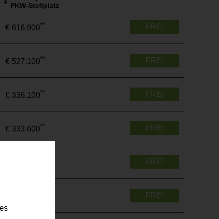
PKW-Stellplatz
**
FREI
€ 616.900
**
FREI
€ 527.100
**
FREI
€ 336.100
**
FREI
€ 333.600
**
FREI
€ 542.300
**
FREI
€ 559.300
ies