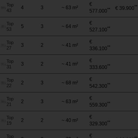
€
Top
**
4
3
~ 63 m²
€ 39.900
**
43
577.000
€
Top
5
3
~ 64 m²
**
53
527.100
€
Top
3
2
~ 41 m²
**
27
336.100
€
Top
3
2
~ 41 m²
**
31
333.600
€
Top
2
3
~ 68 m²
**
22
542.300
€
Top
2
3
~ 63 m²
**
21
559.300
€
Top
2
2
~ 40 m²
**
19
329.300
€
Top