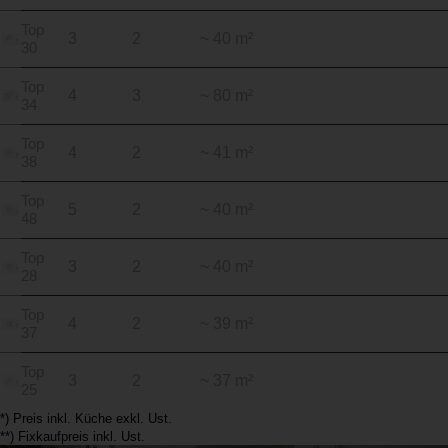
Top
3
2
~ 40 m²
30
Top
4
3
~ 80 m²
34
Top
4
2
~ 41 m²
38
Top
5
2
~ 40 m²
48
Top
3
2
~ 40 m²
28
Top
4
2
~ 39 m²
37
Top
3
2
~ 37 m²
25
*) Preis inkl. Küche exkl. Ust.
**) Fixkaufpreis inkl. Ust.