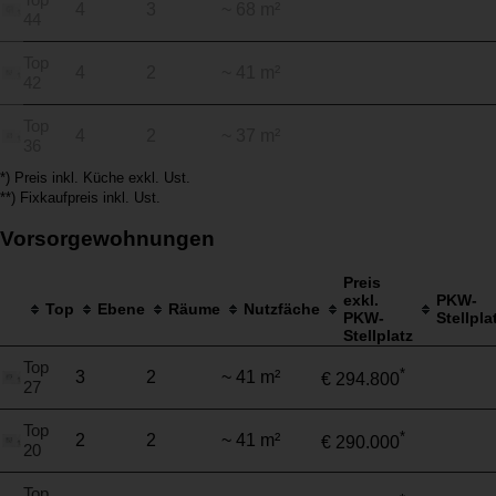
4
3
~ 68 m²
44
Top
4
2
~ 41 m²
42
Top
4
2
~ 37 m²
36
*) Preis inkl. Küche exkl. Ust.
**) Fixkaufpreis inkl. Ust.
Vorsorgewohnungen
Preis
exkl.
PKW-
Top
Ebene
Räume
Nutzfäche
PKW-
Stellpla
Stellplatz
Top
*
3
2
~ 41 m²
€ 294.800
27
Top
*
2
2
~ 41 m²
€ 290.000
20
Top