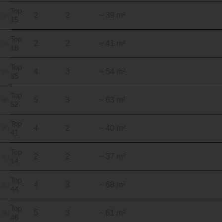
Top
2
2
~ 39 m²
15
Top
2
2
~ 41 m²
18
Top
4
3
~ 54 m²
35
Top
5
3
~ 63 m²
52
Top
4
2
~ 40 m²
41
Top
2
2
~ 37 m²
14
Top
4
3
~ 68 m²
44
Top
5
3
~ 61 m²
46