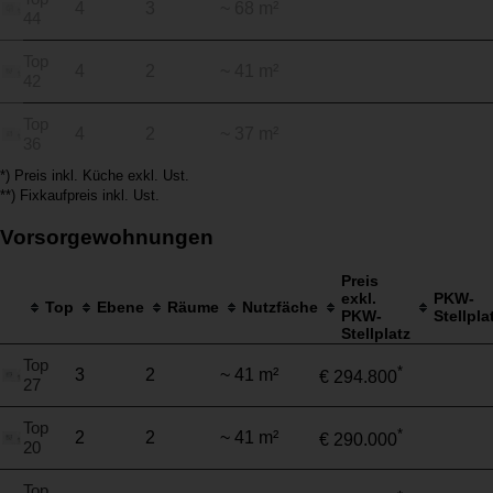
4
3
~ 68 m²
44
Top
4
2
~ 41 m²
42
Top
4
2
~ 37 m²
36
*) Preis inkl. Küche exkl. Ust.
**) Fixkaufpreis inkl. Ust.
Vorsorgewohnungen
Preis
exkl.
PKW-
Top
Ebene
Räume
Nutzfäche
PKW-
Stellpla
Stellplatz
Top
*
3
2
~ 41 m²
€ 294.800
27
Top
*
2
2
~ 41 m²
€ 290.000
20
Top