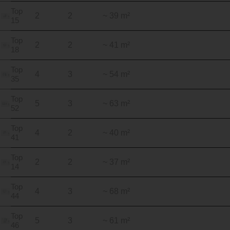
Top
2
2
~ 39 m²
15
Top
2
2
~ 41 m²
18
Top
4
3
~ 54 m²
35
Top
5
3
~ 63 m²
52
Top
4
2
~ 40 m²
41
Top
2
2
~ 37 m²
14
Top
4
3
~ 68 m²
44
Top
5
3
~ 61 m²
46