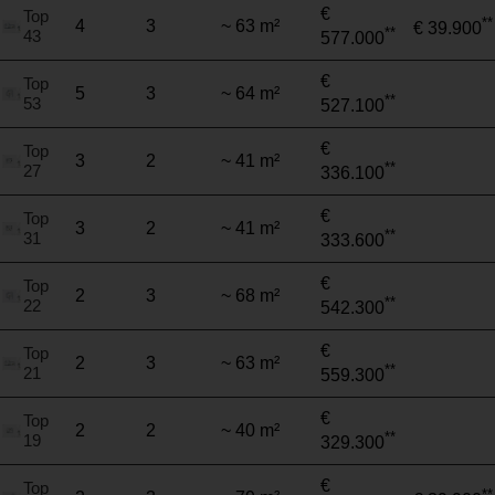
€
Top
**
4
3
~ 63 m²
€ 39.900
**
43
577.000
€
Top
5
3
~ 64 m²
**
53
527.100
€
Top
3
2
~ 41 m²
**
27
336.100
€
Top
3
2
~ 41 m²
**
31
333.600
€
Top
2
3
~ 68 m²
**
22
542.300
€
Top
2
3
~ 63 m²
**
21
559.300
€
Top
2
2
~ 40 m²
**
19
329.300
€
Top
**