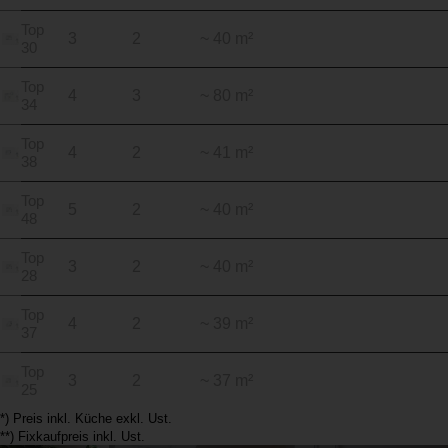
Top
3
2
~ 40 m²
30
Top
4
3
~ 80 m²
34
Top
4
2
~ 41 m²
38
Top
5
2
~ 40 m²
48
Top
3
2
~ 40 m²
28
Top
4
2
~ 39 m²
37
Top
3
2
~ 37 m²
25
*) Preis inkl. Küche exkl. Ust.
**) Fixkaufpreis inkl. Ust.