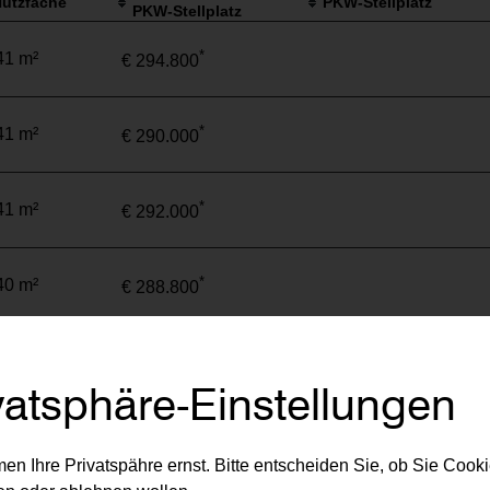
utzfäche
PKW-Stellplatz
PKW-Stellplatz
*
41 m²
€ 294.800
*
41 m²
€ 290.000
*
41 m²
€ 292.000
*
40 m²
€ 288.800
*
63 m²
€ 490.600
vatsphäre-Einstellungen
*
41 m²
€ 292.600
en Ihre Privatspähre ernst. Bitte entscheiden Sie, ob Sie Cook