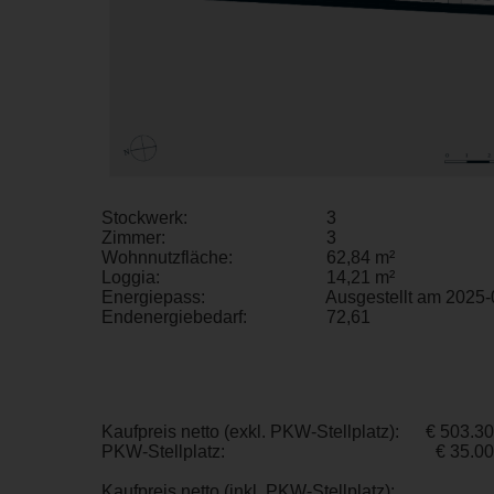
Stockwerk:
3
Zimmer:
3
Wohnnutzfläche:
62,84 m²
Loggia:
14,21 m²
Energiepass:
Ausgestellt am 2025-
Endenergiebedarf:
72,61
Kaufpreis netto (exkl. PKW-Stellplatz):
€ 503.3
PKW-Stellplatz:
€ 35.0
Kaufpreis netto (inkl. PKW-Stellplatz):