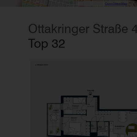
Data CC-By-SA by
OpenStreetMap
Ottakringer Straße 
Top 32