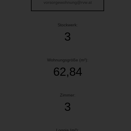
vorsorgewohnung@rvw.at
Stockwerk:
3
Wohnungsgröße (m²):
62,84
Zimmer:
3
Loggia (m²):