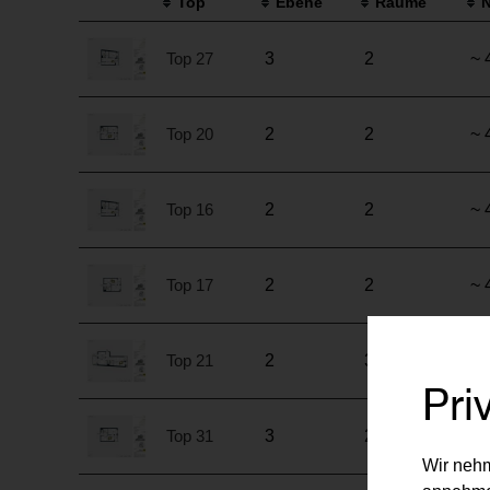
Top
Ebene
Räume
N
Top 27
3
2
~ 
Top 20
2
2
~ 
Top 16
2
2
~ 
Top 17
2
2
~ 
Top 21
2
3
~ 
Pri
Top 31
3
2
~ 
Wir nehm