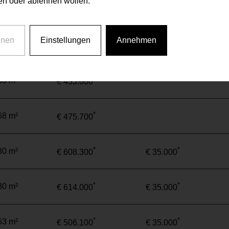
n oder ablehnen wollen.
*
*
68 m²
€ 485.700
€ 35.000
hnen
Einstellungen
Annehmen
*
40 m²
€ 288.800
*
53 m²
€ 433.000
*
68 m²
€ 475.700
*
*
80 m²
€ 608.300
€ 35.000
*
*
80 m²
€ 614.000
€ 35.000
*
*
63 m²
€ 506.100
€ 35.000