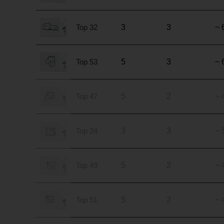
Top 32
3
3
~ 
Top 53
5
3
~ 
Top 47
5
2
~ 
Top 24
3
3
~ 
Top 49
5
2
~ 
Top 51
5
2
~ 