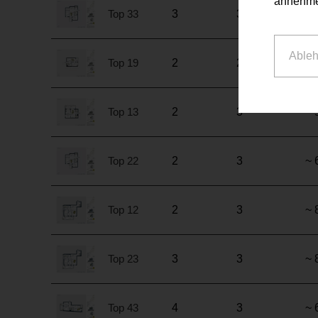
annehme
Top 33
3
3
~ 
Able
Top 19
2
2
~ 
Top 13
2
3
~ 
Top 22
2
3
~ 
Top 12
2
3
~ 
Top 23
3
3
~ 
Top 43
4
3
~ 