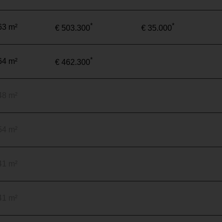
*
*
63 m²
€ 503.300
€ 35.000
*
64 m²
€ 462.300
48 m²
54 m²
41 m²
41 m²