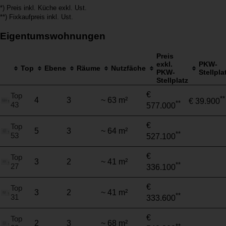
*) Preis inkl. Küche exkl. Ust.
**) Fixkaufpreis inkl. Ust.
Eigentumswohnungen
Preis
exkl.
PKW-
Top
Ebene
Räume
Nutzfäche
PKW-
Stellpla
Stellplatz
€
Top
**
4
3
~ 63 m²
€ 39.900
**
43
577.000
€
Top
5
3
~ 64 m²
**
53
527.100
€
Top
3
2
~ 41 m²
**
27
336.100
€
Top
3
2
~ 41 m²
**
31
333.600
€
Top
2
3
~ 68 m²