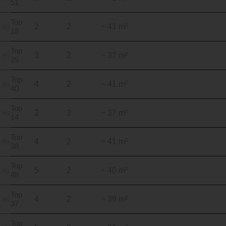
51
Top
2
2
~ 41 m²
18
Top
3
2
~ 37 m²
25
Top
4
2
~ 41 m²
40
Top
2
2
~ 37 m²
14
Top
4
2
~ 41 m²
38
Top
5
2
~ 40 m²
48
Top
4
2
~ 39 m²
37
Top