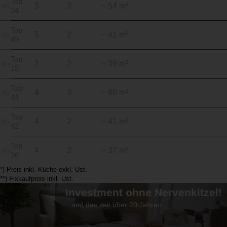
Top
3
3
~ 54 m²
24
Top
5
2
~ 41 m²
49
Top
2
2
~ 39 m²
15
Top
4
3
~ 68 m²
44
Top
4
2
~ 41 m²
42
Top
4
2
~ 37 m²
36
*) Preis inkl. Küche exkl. Ust.
**) Fixkaufpreis inkl. Ust.
Investment ohne Nervenkitzel!
...und das seit über 20 Jahren.