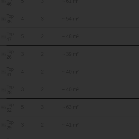
5
3
~ 61 m²
46
Top
4
3
~ 54 m²
35
Top
5
2
~ 48 m²
47
Top
3
2
~ 39 m²
26
Top
4
2
~ 40 m²
41
Top
3
2
~ 40 m²
28
Top
5
3
~ 63 m²
52
Top
3
2
~ 41 m²
29