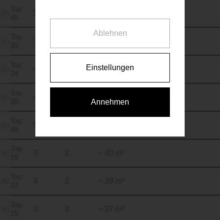
Top
5
3
~ 61 m²
46
Ablehnen
Top
3
2
~ 40 m²
30
Top
Einstellungen
4
3
~ 80 m²
34
Top
4
2
~ 41 m²
38
Annehmen
Top
5
2
~ 40 m²
48
Top
3
2
~ 40 m²
28
Top
4
2
~ 39 m²
37
Top
3
2
~ 37 m²
25