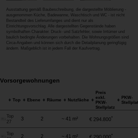
Ausstattung gemäß Baubeschreibung, die dargestellte Möblierung -
ausgenommen Küche, Badewanne, Waschtisch und WC - ist nicht
Bestandteil des Lieferumfanges und dient nur als
Einrichtungsvorschlag. Alle dargestellten Gegenstände haben
symbolhaften Charakter. Druck- und Satzfehler, sowie Irrtümer und
baulich bedingte Änderungen vorbehalten. Die Wohnungsgrößen sind
Circa-Angaben und können sich durch die Detailplanung geringfügig
ändern. Maßgeblich ist in jedem Fall der Kaufvertrag.
Vorsorgewohnungen
Preis
exkl.
PKW-
Top
Ebene
Räume
Nutzfäche
PKW-
Stellpla
Stellplatz
Top
*
3
2
~ 41 m²
€ 294.800
27
Top
*
2
2
~ 41 m²
€ 290.000