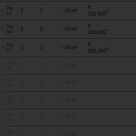
€
Top
2
2
~ 41 m²
**
16
332.900
€
Top
2
2
~ 41 m²
**
20
330.600
€
Top
2
2
~ 40 m²
**
17
329.300
Top
3
2
~ 40 m²
30
Top
4
2
~ 40 m²
39
Top
5
2
~ 40 m²
50
Top
4
3
~ 79 m²
34
Top
5
2
~ 41 m²