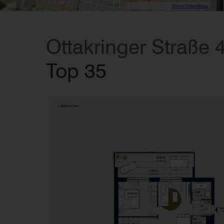
Data CC-By-SA by
OpenStreetMap
Ottakringer Straße 
Top 35