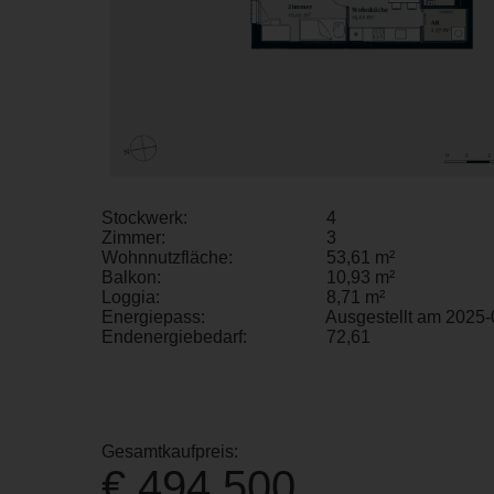
Stockwerk:
4
Zimmer:
3
Wohnnutzfläche:
53,61 m²
Balkon:
10,93 m²
Loggia:
8,71 m²
Energiepass:
Ausgestellt am 2025-
Endenergiebedarf:
72,61
Gesamtkaufpreis:
€ 494.500