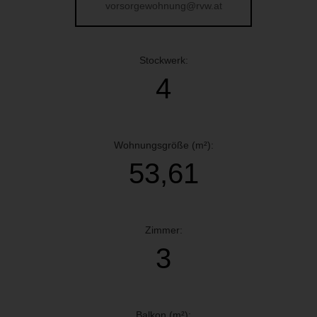
vorsorgewohnung@rvw.at
Stockwerk:
4
Wohnungsgröße (m²):
53,61
Zimmer:
3
Balkon (m²):