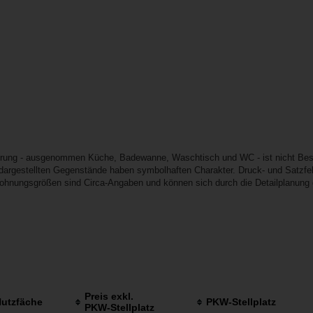
erung - ausgenommen Küche, Badewanne, Waschtisch und WC - ist nicht Best
e dargestellten Gegenstände haben symbolhaften Charakter. Druck- und Satzfeh
Wohnungsgrößen sind Circa-Angaben und können sich durch die Detailplanung 
Preis exkl.
utzfäche
PKW-Stellplatz
PKW-Stellplatz