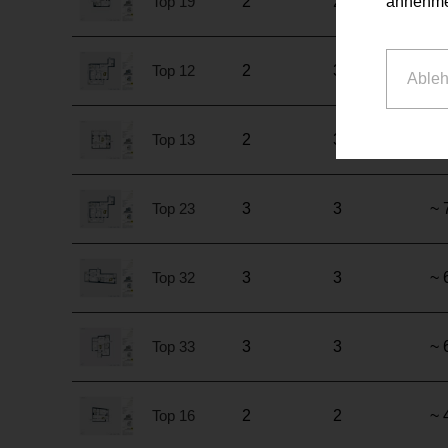
Top 19
2
2
~ 
annehme
Top 12
2
3
~ 
Able
Top 13
2
3
~ 
Top 23
3
3
~ 
Top 32
3
3
~ 
Top 33
3
3
~ 
Top 16
2
2
~ 