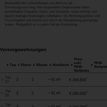
Bestandteil des Lieferumfanges und dient nur als
Einrichtungsvorschlag. Alle dargestellten Gegenstände haben
symbolhaften Charakter. Druck- und Satzfehler, sowie Irrtümer und
baulich bedingte Änderungen vorbehalten. Die Wohnungsgrößen sind
Circa-Angaben und können sich durch die Detailplanung geringfügig
ändern. Maßgeblich ist in jedem Fall der Kaufvertrag.
Vorsorgewohnungen
Preis
exkl.
PKW-
Top
Ebene
Räume
Nutzfäche
PKW-
Stellpla
Stellplatz
Top
*
3
2
~ 41 m²
€ 294.800
27
Top
*
2
2
~ 41 m²
€ 290.000
20
Top
*
2
2
~ 41 m²