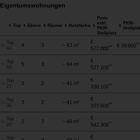
Eigentumswohnungen
Preis
exkl.
PKW-
Top
Ebene
Räume
Nutzfäche
PKW-
Stellpla
Stellplatz
€
Top
**
4
3
~ 63 m²
€ 39.900
**
43
577.000
€
Top
5
3
~ 64 m²
**
53
527.100
€
Top
3
2
~ 41 m²
**
27
336.100
€
Top
3
2
~ 41 m²
**
31
333.600
€
Top
2
3
~ 68 m²
**
22
542.300
€
Top