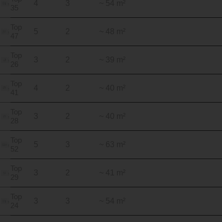
4
3
~ 54 m²
35
Top
5
2
~ 48 m²
47
Top
3
2
~ 39 m²
26
Top
4
2
~ 40 m²
41
Top
3
2
~ 40 m²
28
Top
5
3
~ 63 m²
52
Top
3
2
~ 41 m²
29
Top
3
3
~ 54 m²
24