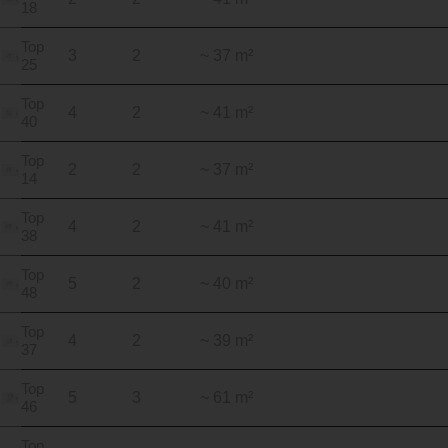
18
Top
3
2
~ 37 m²
25
Top
4
2
~ 41 m²
40
Top
2
2
~ 37 m²
14
Top
4
2
~ 41 m²
38
Top
5
2
~ 40 m²
48
Top
4
2
~ 39 m²
37
Top
5
3
~ 61 m²
46
Top