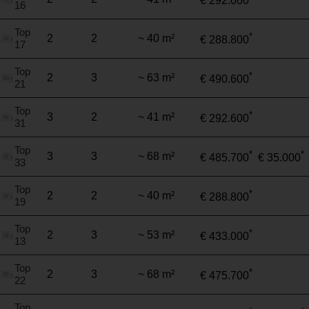
€ 292.000
16
Top
*
2
2
~ 40 m²
€ 288.800
17
Top
*
2
3
~ 63 m²
€ 490.600
21
Top
*
3
2
~ 41 m²
€ 292.600
31
Top
*
*
3
3
~ 68 m²
€ 485.700
€ 35.000
33
Top
*
2
2
~ 40 m²
€ 288.800
19
Top
*
2
3
~ 53 m²
€ 433.000
13
Top
*
2
3
~ 68 m²
€ 475.700
22
Top