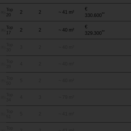
€
Top
2
2
~ 41 m²
**
20
330.600
€
Top
2
2
~ 40 m²
**
17
329.300
Top
3
2
~ 40 m²
30
Top
4
2
~ 40 m²
39
Top
5
2
~ 40 m²
50
Top
4
3
~ 79 m²
34
Top
5
2
~ 41 m²
51
Top
2
2
~ 41 m²