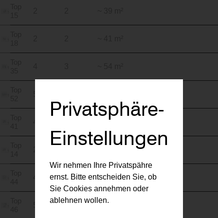
Top
2
2
~ 39 m²
15
Top
2
2
~ 41 m²
18
Top
4
3
~ 54 m²
35
Top
5
3
~ 63 m²
52
Privatsphäre-
Top
4
2
~ 40 m²
41
Einstellungen
Top
2
2
~ 37 m²
14
Wir nehmen Ihre Privatspähre
Top
ernst. Bitte entscheiden Sie, ob
4
3
~ 68 m²
44
Sie Cookies annehmen oder
ablehnen wollen.
Top
5
3
~ 61 m²
46