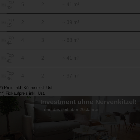
Top
5
2
~ 41 m²
49
Top
2
2
~ 39 m²
15
Top
4
3
~ 68 m²
44
Top
4
2
~ 41 m²
42
Top
4
2
~ 37 m²
36
*) Preis inkl. Küche exkl. Ust.
**) Fixkaufpreis inkl. Ust.
Investment ohne Nervenkitzel!
...und das seit über 20 Jahren.