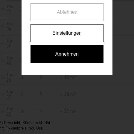
Top
3
2
~ 40 m²
30
Ablehnen
Top
4
3
~ 80 m²
34
Einstellungen
Top
4
2
~ 41 m²
38
Annehmen
Top
5
2
~ 40 m²
48
Top
3
2
~ 40 m²
28
Top
4
2
~ 39 m²
37
Top
3
2
~ 37 m²
25
*) Preis inkl. Küche exkl. Ust.
**) Fixkaufpreis inkl. Ust.